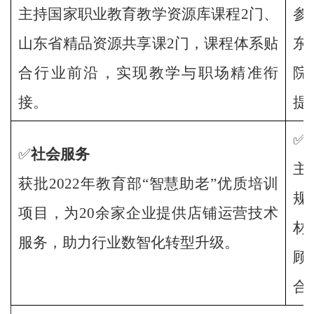
主持国家职业教育教学资源库课程2门、
参
山东省精品资源共享课2门，课程体系贴
东
合行业前沿，实现教学与职场精准衔
院
接。
提
✅
✅
社会服务
主
获批2022年教育部“智慧助老”优质培训
规
项目，为20余家企业提供店铺运营技术
材
服务，助力行业数智化转型升级。
顾
合